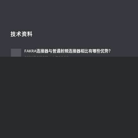
技术资料
FAKRA连接器与普通射频连接器相比有哪些优势？
2026年8月8日 - 上午10:53
FAKRA连接器常见故障有哪些？原因及解决方法分析
2026年8月7日 - 上午10:47
FAKRA连接器阻抗匹配对信号质量有哪些影响？
2026年8月6日 - 上午10:39
FAKRA连接器线束组件设计要点及工程应用分析
2026年8月5日 - 上午10:35