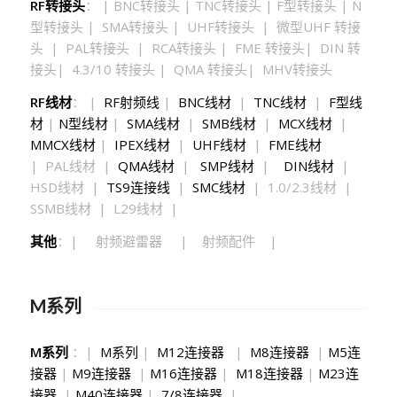
RF转接头
： | BNC转接头 | TNC转接头 | F型转接头 | N
型转接头 | SMA转接头 | UHF转接头 | 微型UHF 转接
头 | PAL转接头 | RCA转接头 | FME 转接头| DIN 转
接头| 4.3/10 转接头 | QMA 转接头| MHV转接头
RF线材
： |
RF射频线
|
BNC线材
|
TNC线材
|
F型线
材
|
N型线材
|
SMA线材
|
SMB线材
|
MCX线材
|
MMCX线材
|
IPEX线材
|
UHF线材
|
FME线材
| PAL线材 |
QMA线材
|
SMP线材
|
DIN线材
|
HSD线材 |
TS9连接线
|
SMC线材
| 1.0/2.3线材 |
SSMB线材 | L29线材 |
其他
：| 射频避雷器 | 射频配件 |
M系列
M系列
：|
M系列
|
M12连接器
|
M8连接器
|
M5连
接器
|
M9连接器
|
M16连接器
|
M18连接器
|
M23连
接器
|
M40连接器
|
7/8连接器
|